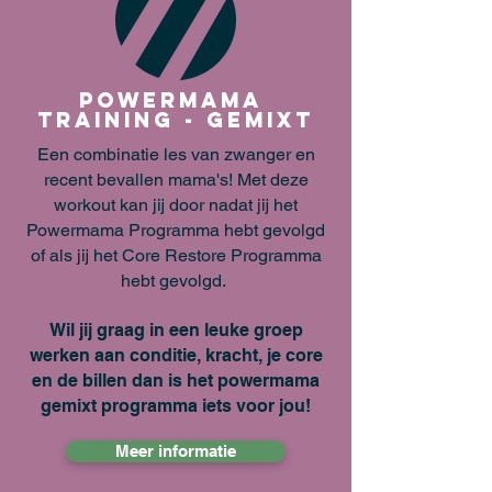
Powermama
Training - Gemixt
Een combinatie les van zwanger en
recent bevallen mama's! Met deze
workout kan jij door nadat jij het
Powermama Programma hebt gevolgd
of als jij het Core Restore Programma
hebt gevolgd.
Wil jij graag in een leuke groep
werken aan conditie, kracht, je core
en de billen dan is het powermama
gemixt programma iets voor jou!
Meer informatie