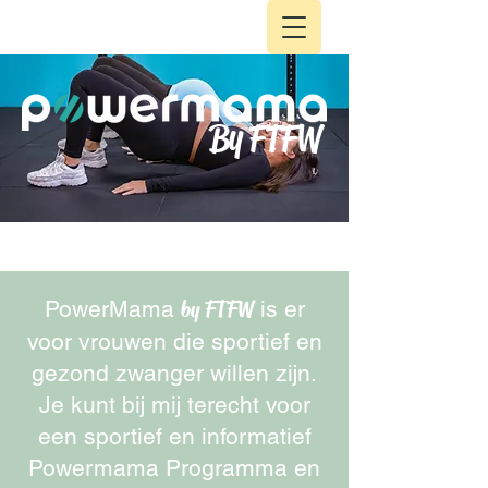
By FTFW
PowerMama
by FTFW
is er
voor vrouwen die sportief en
gezond zwanger willen zijn.
Je kunt bij mij terecht voor
een sportief en informatief
Powermama Programma en