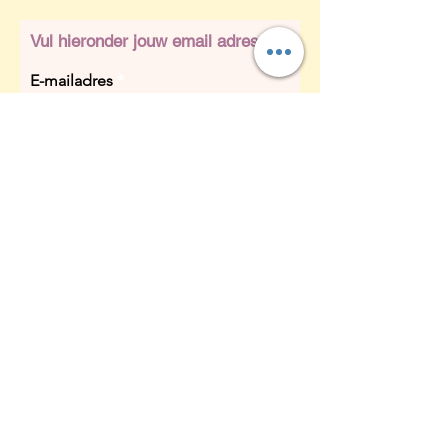
Vul hieronder jouw email adres in
E-mailadres
Ok
Certificering PowerMama
PowerMama is een bewezen effectief
en erkend trainingsconcept voor
vrouwen tijdens en na de
zwangerschap. PowerMama is