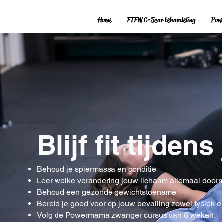
Home
FTFW C-Scar behandeling
Pow
Blijf fit tijd
Behoud je spiermassa en conditie
Leer welke verandering jouw lichaam allemaal door
Behoud een gezonde gewichtstoename
Bereid je goed voor op jouw bevalling zowel
fysiek 
Volg de Powermama zwanger cursus van 8 weken.