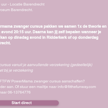
00 uur - Locatie Barendrecht
Lyceum Barendrecht.
ermama zwanger cursus pakken we samen 1x de theorie en
g avond 20:15 uur. Daarna kan jij zelf bepalen wanneer je
it kan op dinsdag avond in Ridderkerk of op donderdag
recht.
cursus vanuit je aanvullende verze
kering (gedeeltelijk)
t bij je verzekering
ouw FTFW PowerMama zwanger cursus aanschaffen?
der aan. Of stuur een mailtje naar
info@fitthefunway.com
 naar 06-13764776
Start direct