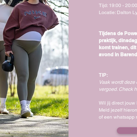
Tijd: 19:00 - 20:
Locatie: Dalton 
Tijdens de Pow
praktijk, dinsda
komt trainen, d
avond in Barend
TIP:
Vaak wordt deze 
vergoed. Check he
Wil jij direct j
Meld jezelf
hieron
of een whatsapp