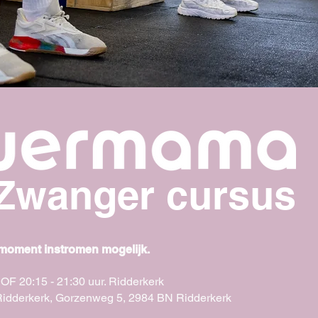
Zwanger cursus
 moment instromen mogelijk.
5 OF 20:15 - 21:30 uur. Ridderkerk
t Ridderkerk, Gorzenweg 5, 2984 BN Ridderkerk