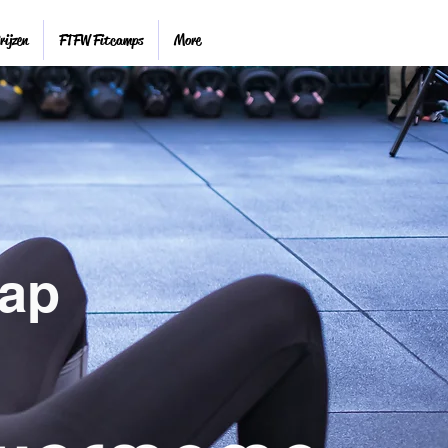
ijzen
FTFW Fitcamps
More
hap