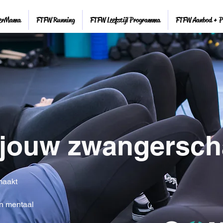
erMama
FTFW Running
FTFW Leefstijl Programma
FTFW Aanbod + Pr
ens jouw zwangersc
maakt
en mentaal