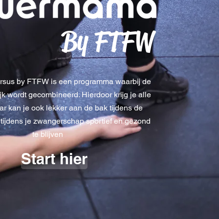
By FTFW
us by FTFW is een programma waarbij de
ijk wordt gecombineerd. Hierdoor krijg je alle
ar kan je ook lekker aan de bak tijdens de
tijdens je zwangerschap sportief en gezond
te blijven
Start hier