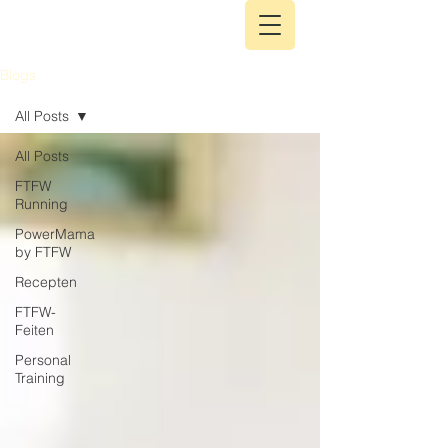
Blogs
All Posts
All Posts
FTFW
Running
PowerMama
by FTFW
Recepten
FTFW-
Feiten
Personal
Training